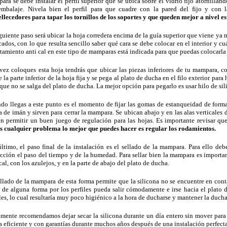
ra se debe instalar el perfil superior que se ubica sobre el vidrio fijo atornillan
embalaje. Nivela bien el perfil para que cuadre con la pared del fijo y con 
llecedores para tapar los tornillos de los soportes y que queden mejor a nivel est
iguiente paso será ubicar la hoja corredera encima de la guía superior que viene y
ados, con lo que resulta sencillo saber qué cara se debe colocar en el interior y cu
atamiento anti cal en este tipo de mamparas está indicada para que puedas colocarla
vez coloques esta hoja tendrás que ubicar las piezas inferiores de tu mampara, c
 la parte inferior de la hoja fija y se pega al plato de ducha en el filo exterior par
que no se salga del plato de ducha. La mejor opción para pegarlo es usar hilo de sil
do llegas a este punto es el momento de fijar las gomas de estanqueidad de forma 
 de imán y sirven para cerrar la mampara. Se ubican abajo y en las alas verticales de
en permitir un buen juego de regulación para las hojas. Es importante revisar qu
es cualquier problema lo mejor que puedes hacer es regular los rodamientos.
último, el paso final de la instalación es el sellado de la mampara. Para ello debe
ección el paso del tiempo y de la humedad. Para sellar bien la mampara es importan
cal, con los azulejos, y en la parte de abajo del plato de ducha.
ellado de la mampara de esta forma permite que la silicona no se encuentre en con
a de alguna forma por los perfiles pueda salir cómodamente e irse hacia el plato
les, lo cual resultaría muy poco higiénico a la hora de ducharse y mantener la duc
lmente recomendamos dejar secar la silicona durante un día entero sin mover para
a eficiente y con garantías durante muchos años después de una instalación perfecta