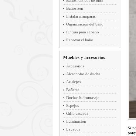
Baños rústicos de obra
Baños zen
Instalar mamparas
Organización del baño
Pintura para el baño
Renovar el baño
Muebles y accesorios
Accesorios
Alcachofas de ducha
Azulejos
Bañeras
Duchas hidromasaje
Espejos
Grifo cascada
Iluminación
Si p
Lavabos
porq