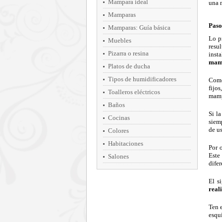
Mampara ideal
una m
Mamparas
Paso
Mamparas: Guía básica
Lo p
Muebles
resu
Pizarra o resina
inst
mamp
Platos de ducha
Tipos de humidificadores
Como
fijo
Toalleros eléctricos
mampa
Baños
Si l
Cocinas
siem
de us
Colores
Habitaciones
Por o
Este 
Salones
difer
El s
real
Ten e
esqui