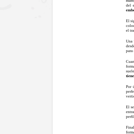
mampa
del 
embe
El s
coloc
el tr
Una 
desde
para 
Cuan
forma
suel
tien
Por 
perf
verti
El s
entr
perfi
Fina
form