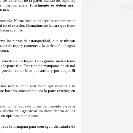
do los extremos de la pared usando los soportes
la hoja corredera.
Finalmente se deben usar
ético.
a montada. Normalmente incluye los rodamientos
ál en el exterior. Normalmente la cara que tiene
 hacia adentro.
omo las piezas de estanqueidad, que se ubican
a hacer de tope y contener a la perfección el agua
icona.
sencilla a las hojas. Estas gomas suelen tener
 la parte fija. Este tipo de mamparas de cristal
e puedan cerrar bien por arriba y por abajo.
Si
rías usar silicona anti-moho que resistirá a la
te hacerlo únicamente por la parte exterior, en
tacto con el agua de forma permanente y que si
 de ducha en lugar de acumularse dentro de los
ha en óptimas condiciones.
 nada la mampara para conseguir disfrutarla de
.