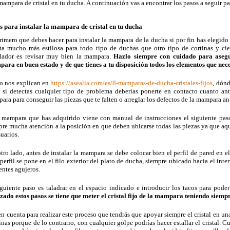
ampara de cristal en tu ducha. A continuación vas a encontrar los pasos a seguir pa
s para instalar la mampara de cristal en tu ducha
rimero que debes hacer para instalar la mampara de la ducha si por fin has elegid
lta mucho más estilosa para todo tipo de duchas que otro tipo de cortinas y cie
alador es revisar muy bien la mampara.
Hazlo siempre con cuidado para asegur
ara en buen estado y de que tienes a tu disposición todos los elementos que nece
 nos explican en
https://asealia.com/es/8-mamparas-de-ducha-cristales-fijos
, dónd
s, si detectas cualquier tipo de problema deberías ponerte en contacto cuanto an
ra para conseguir las piezas que te falten o arreglar los defectos de la mampara ante
a mampara que has adquirido viene con manual de instrucciones el siguiente paso 
pre mucha atención a la posición en que deben ubicarse todas las piezas ya que aq
uarios.
tro lado, antes de instalar la mampara se debe colocar bien el perfil de pared en e
perfil se pone en el filo exterior del plato de ducha, siempre ubicado hacia el inte
entes agujeros.
iguiente paso es taladrar en el espacio indicado e introducir los tacos para poder 
izado estos pasos se tiene que meter el cristal fijo de la mampara teniendo sie
n cuenta para realizar este proceso que tendrás que apoyar siempre el cristal en un
nas porque de lo contrario, con cualquier golpe podrías hacer estallar el cristal. Cu